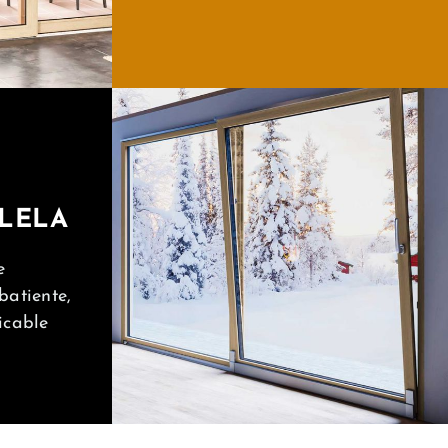
LELA
e
batiente,
icable