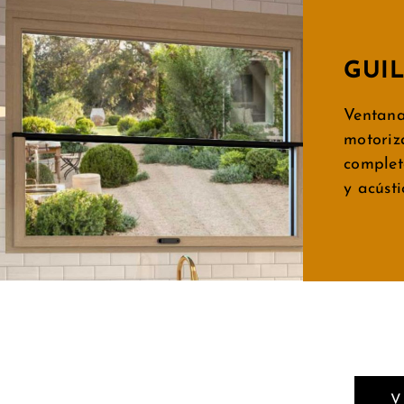
GUI
Ventana
motoriz
complet
y acústi
V