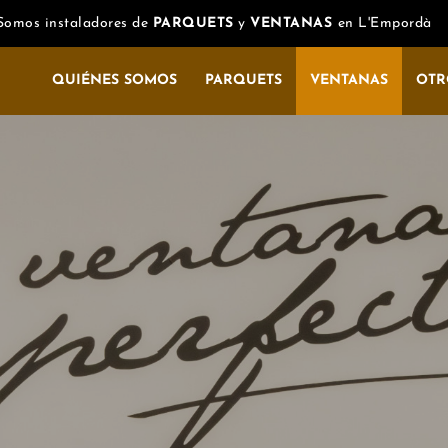
Somos
instaladores
de
PARQUETS
y
VENTANAS
en L'Empordà
QUIÉNES SOMOS
PARQUETS
VENTANAS
OTR
INTERIOR
EXTERIOR
Colección 10AK Único
Exterpark b
Colección Bjelin-Woodura
Exterpark m
Colección Carácter
Exterpark te
Colección Millésime