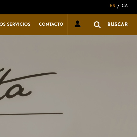
ES
CA
/
BUSCAR
OS SERVICIOS
CONTACTO
ambú
adera
ch